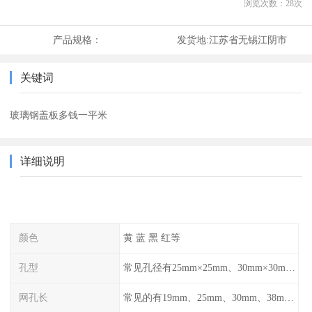
浏览次数：
28
次
产品规格：
发货地:
江苏省无锡江阴市
关键词
玻璃钢盖板多钱一平米
详细说明
颜色
黄 蓝 黑 红等
孔型
常见孔径有25mm×25mm、30mm×30mm、38mm×38mm等,
网孔长
常见的有19mm、25mm、30mm、38mm和50mm等