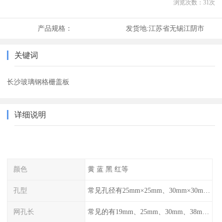
浏览次数：
31
次
产品规格：
发货地:
江苏省无锡江阴市
关键词
长沙玻璃钢格栅盖板
详细说明
颜色
黄 蓝 黑 红等
孔型
常见孔径有25mm×25mm、30mm×30mm、38mm×38mm等,
网孔长
常见的有19mm、25mm、30mm、38mm和50mm等