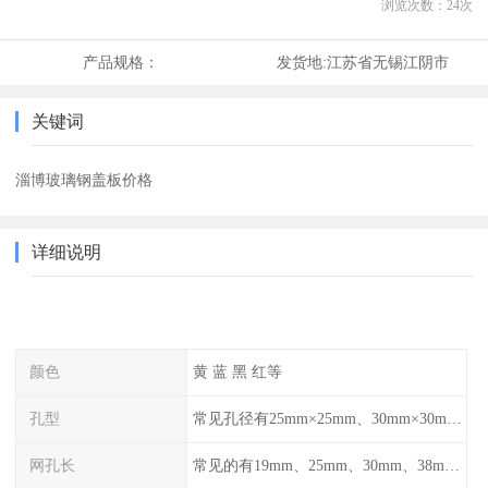
浏览次数：
24
次
产品规格：
发货地:
江苏省无锡江阴市
关键词
淄博玻璃钢盖板价格
详细说明
颜色
黄 蓝 黑 红等
孔型
常见孔径有25mm×25mm、30mm×30mm、38mm×38mm等,
网孔长
常见的有19mm、25mm、30mm、38mm和50mm等