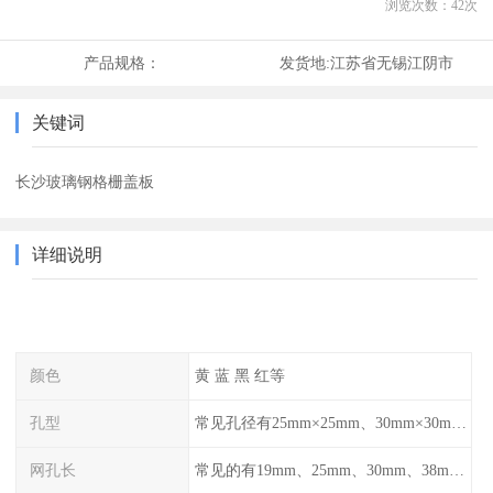
浏览次数：
42
次
产品规格：
发货地:
江苏省无锡江阴市
关键词
长沙玻璃钢格栅盖板
详细说明
颜色
黄 蓝 黑 红等
孔型
常见孔径有25mm×25mm、30mm×30mm、38mm×38mm等,
网孔长
常见的有19mm、25mm、30mm、38mm和50mm等