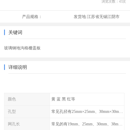
浏览次数：
43
次
产品规格：
发货地:
江苏省无锡江阴市
关键词
玻璃钢地沟格栅盖板
详细说明
颜色
黄 蓝 黑 红等
孔型
常见孔径有25mm×25mm、30mm×30mm、38mm×38mm等,
网孔长
常见的有19mm、25mm、30mm、38mm和50mm等