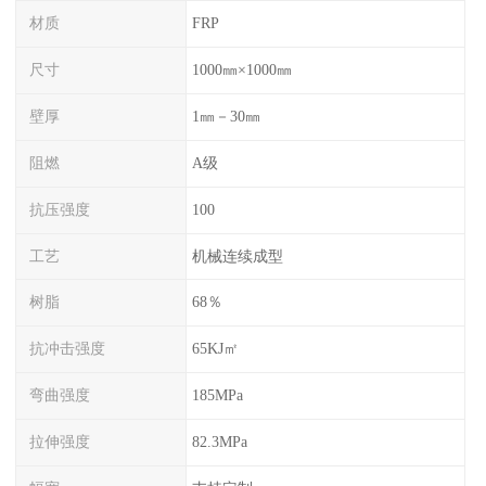
材质
FRP
尺寸
1000㎜×1000㎜
壁厚
1㎜－30㎜
阻燃
A级
抗压强度
100
工艺
机械连续成型
树脂
68％
抗冲击强度
65KJ㎡
弯曲强度
185MPa
拉伸强度
82.3MPa