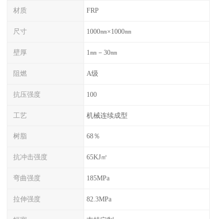
材质
FRP
尺寸
1000㎜×1000㎜
壁厚
1㎜－30㎜
阻燃
A级
抗压强度
100
工艺
机械连续成型
树脂
68％
抗冲击强度
65KJ㎡
弯曲强度
185MPa
拉伸强度
82.3MPa