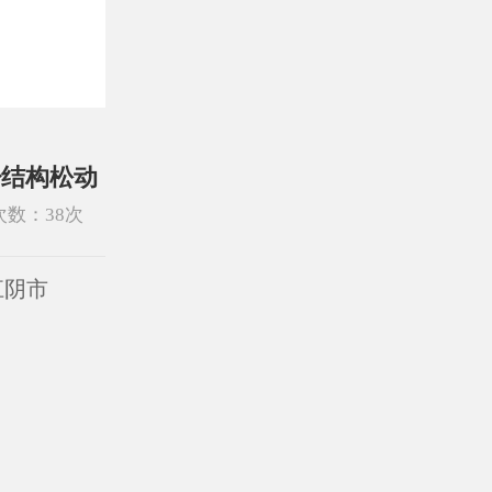
少结构松动
次数：
38
次
江阴市