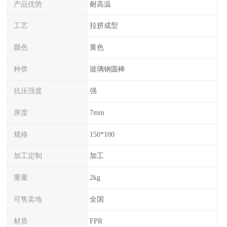
产品优势
耐高温
工艺
拉挤成型
颜色
黄色
种类
玻璃钢圆棒
抗压强度
强
厚度
7mm
规格
150*100
加工定制
加工
重量
2kg
可售卖地
全国
材质
FPR