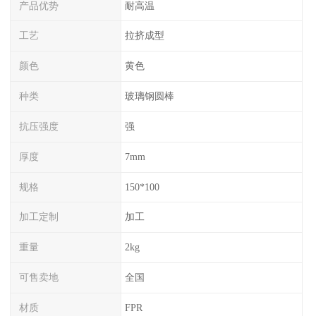
产品优势
耐高温
工艺
拉挤成型
颜色
黄色
种类
玻璃钢圆棒
抗压强度
强
厚度
7mm
规格
150*100
加工定制
加工
重量
2kg
可售卖地
全国
材质
FPR