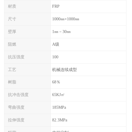
材质
FRP
尺寸
1000㎜×1000㎜
壁厚
1㎜－30㎜
阻燃
A级
抗压强度
100
工艺
机械连续成型
树脂
68％
抗冲击强度
65KJ㎡
弯曲强度
185MPa
拉伸强度
82.3MPa