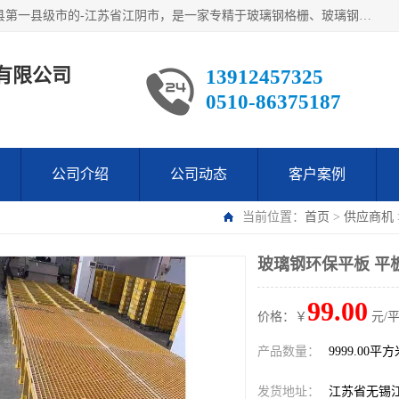
江阴市翔鼎复合材料有限公司,位于美丽富饶的中国经济百强县第一县级市的-江苏省江阴市，是一家专精于玻璃钢格栅、玻璃钢新材料,镀锌钢格板，机械设备生产制造及研发的科技型企业；公司产品已销往了世界多个国家和地区，公司人决心加倍努力愿与广大社会同仁精诚合作共创辉煌！
有限公司
13912457325
0510-86375187
公司介绍
公司动态
客户案例
当前位置：
首页
>
供应商机
玻璃钢环保平板 平
99.00
价格：￥
元/
产品数量：
9999.00平
发货地址：
江苏省无锡