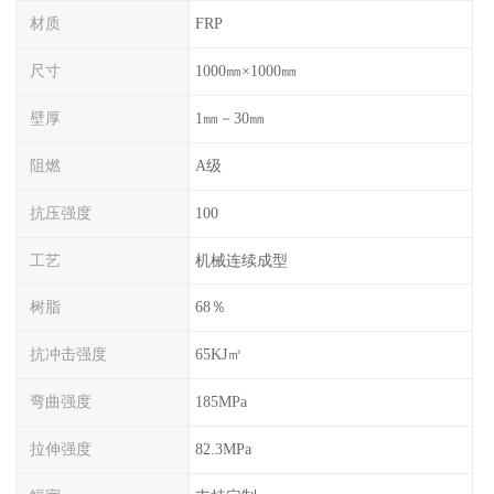
材质
FRP
尺寸
1000㎜×1000㎜
壁厚
1㎜－30㎜
阻燃
A级
抗压强度
100
工艺
机械连续成型
树脂
68％
抗冲击强度
65KJ㎡
弯曲强度
185MPa
拉伸强度
82.3MPa