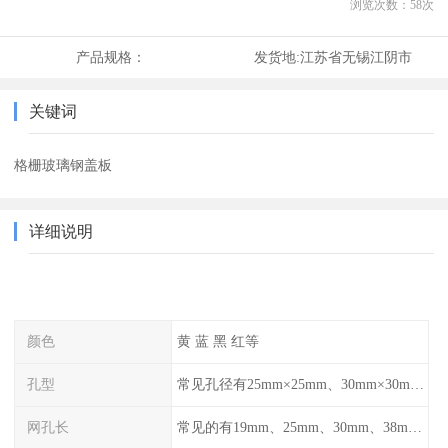
浏览次数：
58
次
产品规格：
发货地:
江苏省无锡江阴市
关键词
格栅玻璃钢盖板
详细说明
颜色
黄 蓝 黑 红等
孔型
常见孔径有25mm×25mm、30mm×30mm、38mm×38mm等,
网孔长
常见的有19mm、25mm、30mm、38mm和50mm等