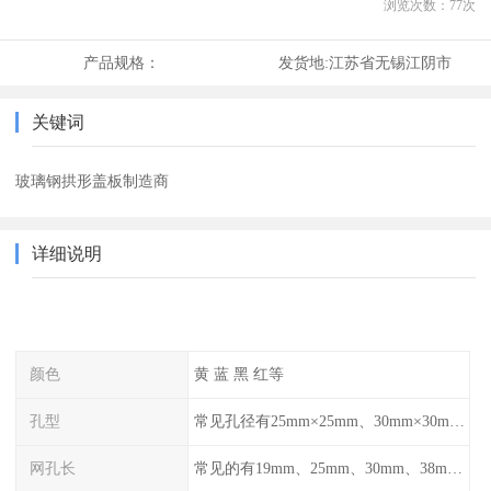
浏览次数：
77
次
产品规格：
发货地:
江苏省无锡江阴市
关键词
玻璃钢拱形盖板制造商
详细说明
颜色
黄 蓝 黑 红等
孔型
常见孔径有25mm×25mm、30mm×30mm、38mm×38mm等,
网孔长
常见的有19mm、25mm、30mm、38mm和50mm等