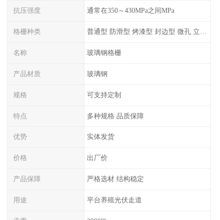
抗压强度
通常在350～430MPa之间MPa
格栅种类
普通型 防滑型 ‌烤漆型 封边型 ‌微孔 立体 加砂覆面型 平面型
名称
玻璃钢格栅
产品材质
玻璃钢
规格
可支持定制
特点
多种规格 品质保障
优势
实体发货
价格
出厂价
产品保障
严格选材 结构稳定
用途
平台养殖光伏走道