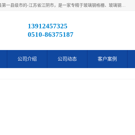
江阴市翔鼎复合材料有限公司,位于美丽富饶的中国经济百强县第一县级市的-江苏省江阴市，是一家专精于玻璃钢格栅、玻璃钢新材料,镀锌钢格板，机械设备生产制造及研发的科技型企业；公司产品已销往了世界多个国家和地区，公司人决心加倍努力愿与广大社会同仁精诚合作共创辉煌！
有限公司
13912457325
0510-86375187
公司介绍
公司动态
客户案例
当前
玻璃钢格