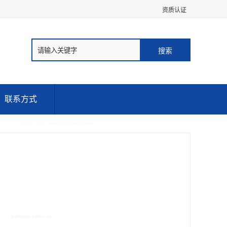
资质认证
联系方式
位置：
首页
>
供应商机
>
玻璃钢盖板
> 玻璃钢格珊盖板 玻璃钢防护盖板
珊盖板 玻璃钢防护盖板
99.00
价格：￥
元/平方米 起
产品数量：
9999.00平方米