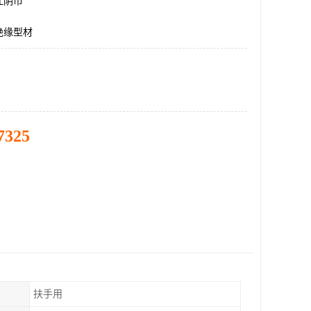
江阴市
绝缘型材
7325
扶手用