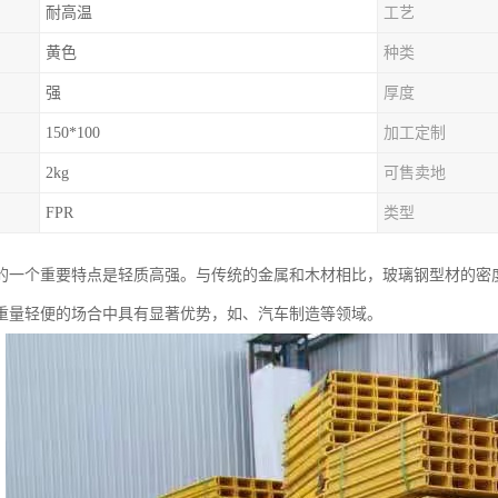
耐高温
工艺
黄色
种类
强
厚度
150*100
加工定制
2kg
可售卖地
FPR
类型
的一个重要特点是轻质高强。与传统的金属和木材相比，玻璃钢型材的密
重量轻便的场合中具有显著优势，如、汽车制造等领域。