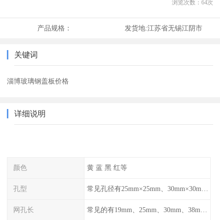
浏览次数：
64
次
产品规格：
发货地:
江苏省无锡江阴市
关键词
淄博玻璃钢盖板价格
详细说明
颜色
黄 蓝 黑 红等
孔型
常见孔径有25mm×25mm、30mm×30mm、38mm×38mm等,
网孔长
常见的有19mm、25mm、30mm、38mm和50mm等