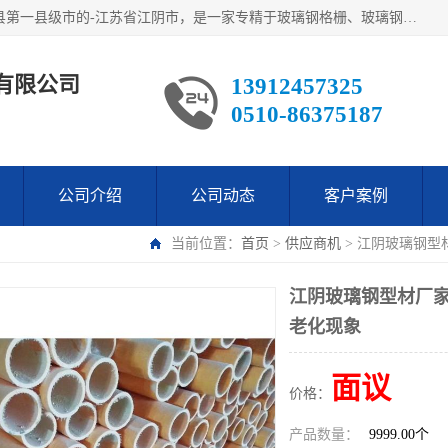
江阴市翔鼎复合材料有限公司,位于美丽富饶的中国经济百强县第一县级市的-江苏省江阴市，是一家专精于玻璃钢格栅、玻璃钢新材料,镀锌钢格板，机械设备生产制造及研发的科技型企业；公司产品已销往了世界多个国家和地区，公司人决心加倍努力愿与广大社会同仁精诚合作共创辉煌！
有限公司
13912457325
0510-86375187
公司介绍
公司动态
客户案例
当前位置：
首页
>
供应商机
> 江阴玻璃钢型
江阴玻璃钢型材厂家
老化现象
面议
价格：
产品数量：
9999.00个