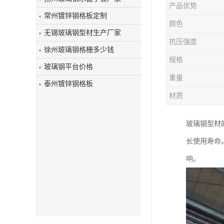
产品优势
玻璃钢盖板
常州镀锌钢格板定制
颜色
无锡玻璃钢型材生产厂家
抗压强度
徐州玻璃钢格栅多少钱
规格
玻璃钢平台价格
重量
泰州镀锌钢格板
材质
玻璃钢型材
长使用寿命
响。