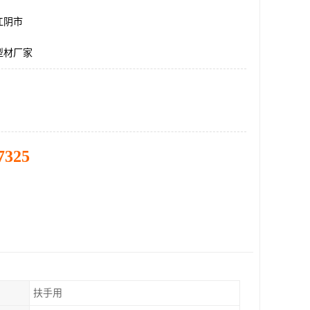
江阴市
型材厂家
7325
扶手用