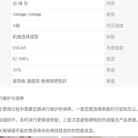
白 绿 灰
材质
1000㎜×1000㎜
壁厚
A级
抗压强度
机械连续成型
树脂
65KJ㎡
弯曲强度
82.3MPa
幅宽
量
26％
厚度
装饰板 强度高 绝缘阻燃性好
重量
的维护与保养
在使用过程中需要定期进行维护和保养。一是定期清理表面的污垢和灰尘
动或损坏，及时进行更换或修复；三是注意避免硬物划伤或撞击产品表面
长玻璃钢平板的使用寿命和保持其良好的性能状态。