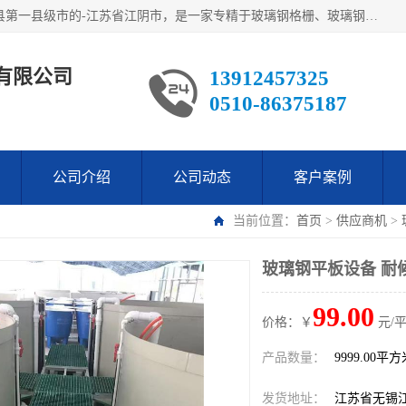
江阴市翔鼎复合材料有限公司,位于美丽富饶的中国经济百强县第一县级市的-江苏省江阴市，是一家专精于玻璃钢格栅、玻璃钢新材料,镀锌钢格板，机械设备生产制造及研发的科技型企业；公司产品已销往了世界多个国家和地区，公司人决心加倍努力愿与广大社会同仁精诚合作共创辉煌！
有限公司
13912457325
0510-86375187
公司介绍
公司动态
客户案例
当前位置：
首页
>
供应商机
>
玻璃钢平板设备 耐
99.00
价格：￥
元/
产品数量：
9999.00平
发货地址：
江苏省无锡