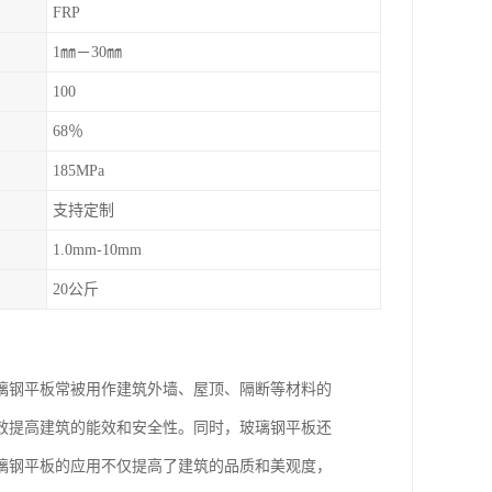
FRP
1㎜－30㎜
100
68％
185MPa
支持定制
1.0mm-10mm
20公斤
璃钢平板常被用作建筑外墙、屋顶、隔断等材料的
效提高建筑的能效和安全性。同时，玻璃钢平板还
璃钢平板的应用不仅提高了建筑的品质和美观度，