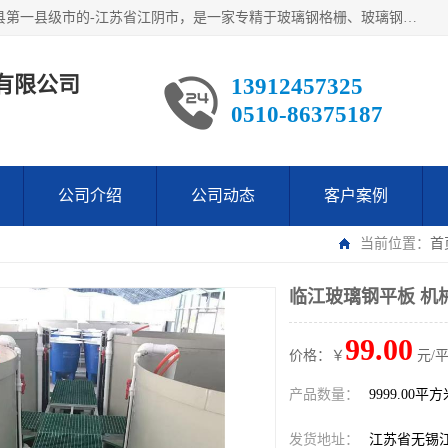
江阴市翔鼎复合材料有限公司,位于美丽富饶的中国经济百强县第一县级市的-江苏省江阴市，是一家专精于玻璃钢格栅、玻璃钢新材料,镀锌钢格板，机械设备生产制造及研发的科技型企业；公司产品已销往了世界多个国家和地区，公司人决心加倍努力愿与广大社会同仁精诚合作共创辉煌！
有限公司
13912457325
0510-86375187
公司介绍
公司动态
客户案例
当前位置：
首
临江玻璃钢平板 机
99.00
价格：￥
元/
产品数量：
9999.00平
发货地址：
江苏省无锡