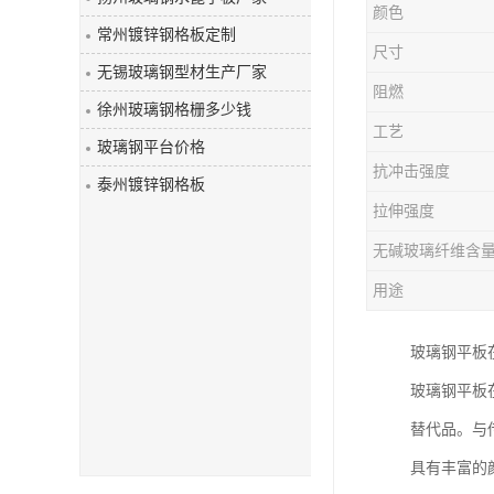
颜色
玻璃钢盖板
常州镀锌钢格板定制
尺寸
无锡玻璃钢型材生产厂家
阻燃
徐州玻璃钢格栅多少钱
工艺
玻璃钢平台价格
抗冲击强度
泰州镀锌钢格板
拉伸强度
无碱玻璃纤维含
用途
玻璃钢平板
玻璃钢平板
替代品。与
具有丰富的