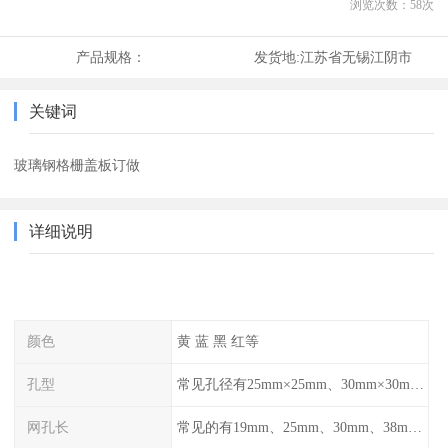
浏览次数：
58
次
产品规格：
发货地:
江苏省无锡江阴市
关键词
玻璃钢格栅盖板订做
详细说明
颜色
黄 蓝 黑 红等
孔型
常见孔径有25mm×25mm、30mm×30mm、38mm×38mm等,
网孔长
常见的有19mm、25mm、30mm、38mm和50mm等