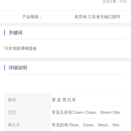
浏览次数：
63
次
产品规格：
发货地:
江苏省无锡江阴市
关键词
污水池玻璃钢盖板
详细说明
颜色
黄 蓝 黑 红等
孔型
常见孔径有25mm×25mm、30mm×30mm、38mm×38mm等,
网孔长
常见的有19mm、25mm、30mm、38mm和50mm等