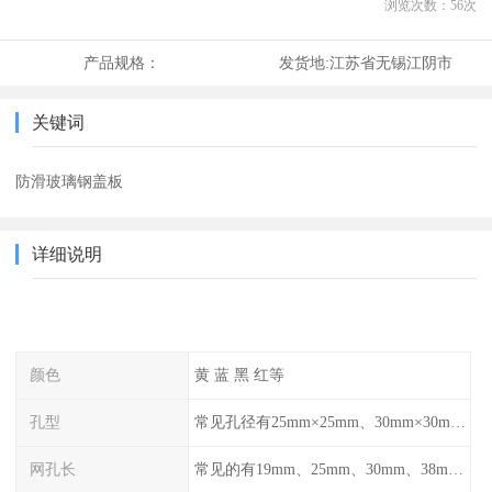
浏览次数：
56
次
产品规格：
发货地:
江苏省无锡江阴市
关键词
防滑玻璃钢盖板
详细说明
颜色
黄 蓝 黑 红等
孔型
常见孔径有25mm×25mm、30mm×30mm、38mm×38mm等,
网孔长
常见的有19mm、25mm、30mm、38mm和50mm等