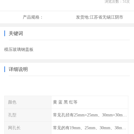
浏览次数：
51
次
产品规格：
发货地:
江苏省无锡江阴市
关键词
模压玻璃钢盖板
详细说明
颜色
黄 蓝 黑 红等
孔型
常见孔径有25mm×25mm、30mm×30mm、38mm×38mm等,
网孔长
常见的有19mm、25mm、30mm、38mm和50mm等