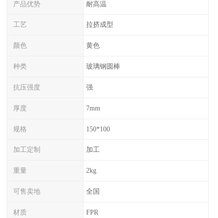
产品优势
耐高温
工艺
拉挤成型
颜色
黄色
种类
玻璃钢圆棒
抗压强度
强
厚度
7mm
规格
150*100
加工定制
加工
重量
2kg
可售卖地
全国
材质
FPR