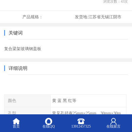
浏览次数：
43
次
产品规格：
发货地:
江苏省无锡江阴市
关键词
复合梁架玻璃钢盖板
详细说明
颜色
黄 蓝 黑 红等
孔型
常见孔径有25mm×25mm、30mm×30mm、38mm×38mm等,
网孔长
常见的有19mm、25mm、30mm、38mm和50mm等
首页
在线QQ
13912457325
在线留言