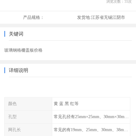
浏览次数：
55
次
产品规格：
发货地:
江苏省无锡江阴市
关键词
玻璃钢格栅盖板价格
详细说明
颜色
黄 蓝 黑 红等
孔型
常见孔径有25mm×25mm、30mm×30mm、38mm×38mm等,
网孔长
常见的有19mm、25mm、30mm、38mm和50mm等