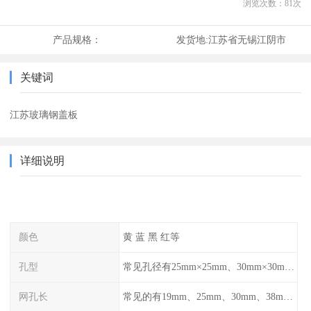
浏览次数：
81
次
产品规格：
发货地:
江苏省无锡江阴市
关键词
江苏玻璃钢盖板
详细说明
颜色
黄 蓝 黑 红等
孔型
常见孔径有25mm×25mm、30mm×30mm、38mm×38mm等,
网孔长
常见的有19mm、25mm、30mm、38mm和50mm等