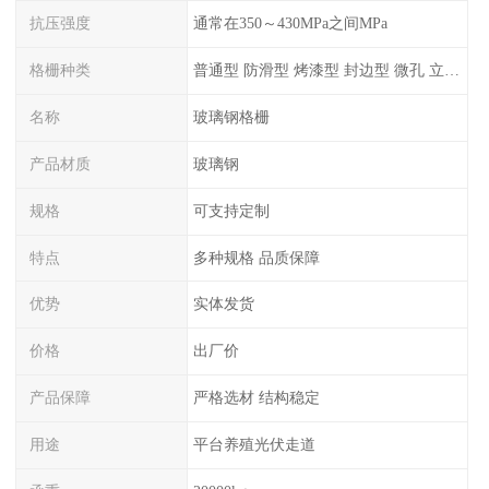
抗压强度
通常在350～430MPa之间MPa
格栅种类
普通型 防滑型 ‌烤漆型 封边型 ‌微孔 立体 加砂覆面型 平面型
名称
玻璃钢格栅
产品材质
玻璃钢
规格
可支持定制
特点
多种规格 品质保障
优势
实体发货
价格
出厂价
产品保障
严格选材 结构稳定
用途
平台养殖光伏走道