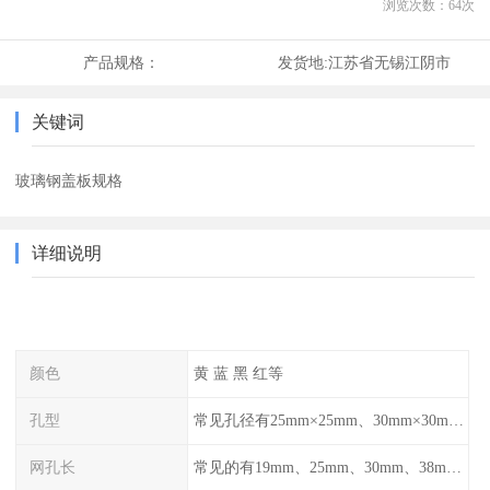
浏览次数：
64
次
产品规格：
发货地:
江苏省无锡江阴市
关键词
玻璃钢盖板规格
详细说明
颜色
黄 蓝 黑 红等
孔型
常见孔径有25mm×25mm、30mm×30mm、38mm×38mm等,
网孔长
常见的有19mm、25mm、30mm、38mm和50mm等