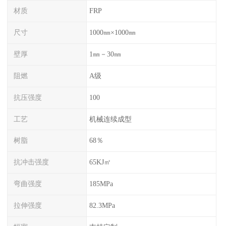
材质
FRP
尺寸
1000㎜×1000㎜
壁厚
1㎜－30㎜
阻燃
A级
抗压强度
100
工艺
机械连续成型
树脂
68％
抗冲击强度
65KJ㎡
弯曲强度
185MPa
拉伸强度
82.3MPa