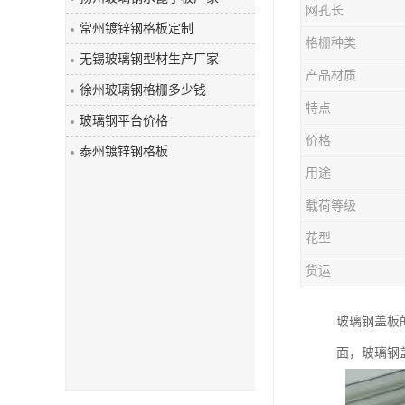
网孔长
玻璃钢盖板
常州镀锌钢格板定制
格栅种类
无锡玻璃钢型材生产厂家
产品材质
徐州玻璃钢格栅多少钱
特点
玻璃钢平台价格
价格
泰州镀锌钢格板
用途
载荷等级
花型
货运
玻璃钢盖板
面，玻璃钢