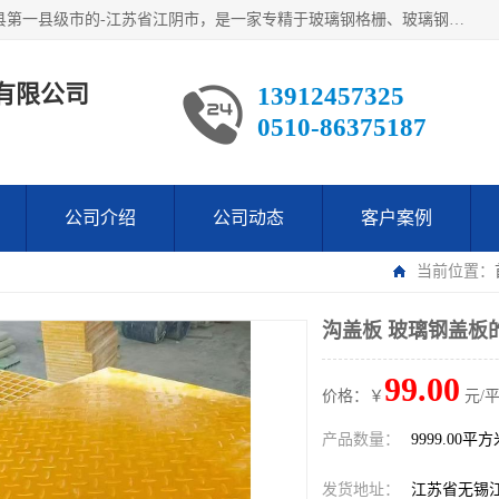
江阴市翔鼎复合材料有限公司,位于美丽富饶的中国经济百强县第一县级市的-江苏省江阴市，是一家专精于玻璃钢格栅、玻璃钢新材料,镀锌钢格板，机械设备生产制造及研发的科技型企业；公司产品已销往了世界多个国家和地区，公司人决心加倍努力愿与广大社会同仁精诚合作共创辉煌！
有限公司
13912457325
0510-86375187
公司介绍
公司动态
客户案例
当前位置：
沟盖板 玻璃钢盖板
99.00
价格：￥
元/
产品数量：
9999.00平
发货地址：
江苏省无锡