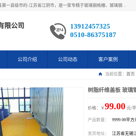
江阴市翔鼎复合材料有限公司,位于美丽富饶的中国经济百强县第一县级市的-江苏省江阴市，是一家专精于玻璃钢格栅、玻璃钢新材料,镀锌钢格板，机械设备生产制造及研发的科技型企业；公司产品已销往了世界多个国家和地区，公司人决心加倍努力愿与广大社会同仁精诚合作共创辉煌！
有限公司
13912457325
0510-86375187
公司介绍
公司动态
客户案例
当前位置：
首页
树脂纤维盖板 玻璃
99.00
价格：￥
元/
产品数量：
9999.00平
发货地址：
江苏省无锡