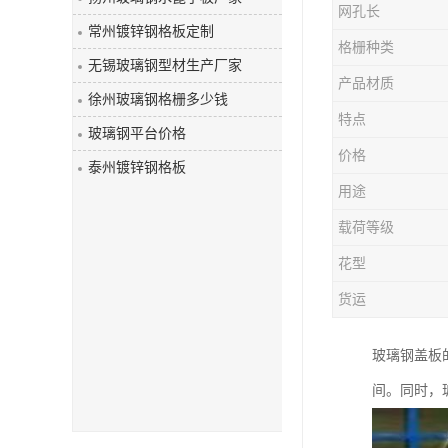
网孔长
玻璃钢盖板
常州镀锌钢格板定制
格栅种类
无锡玻璃钢型材生产厂家
产品材质
徐州玻璃钢格栅多少钱
特点
玻璃钢平台价格
价格
泰州镀锌钢格板
用途
载荷等级
花型
货运
玻璃钢盖板
间。同时，