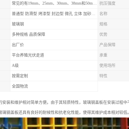
常见的有19mm、25mm、30mm、38mm和50mm等
抗压强度
普通型 防滑型 ‌烤漆型 封边型 ‌微孔 立体 加砂覆面型 平面型
名称
玻璃钢
规格
多种规格 品质保障
优势
出厂价
产品保障
平台养殖光伏走道
承重
A级
使用场所
按需定制
特性
全国物流
的安装和维护相对简单方便。由于其轻质特性，玻璃钢盖板在安装过程中
玻璃钢盖板还具有良好的耐候性和抗老化性能，使得其维护成本相对较低