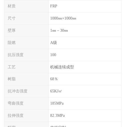
材质
FRP
尺寸
1000㎜×1000㎜
壁厚
1㎜－30㎜
阻燃
A级
抗压强度
100
工艺
机械连续成型
树脂
68％
抗冲击强度
65KJ㎡
弯曲强度
185MPa
拉伸强度
82.3MPa