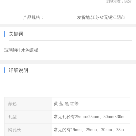
浏览次数：
96
次
产品规格：
发货地:
江苏省无锡江阴市
关键词
玻璃钢排水沟盖板
详细说明
颜色
黄 蓝 黑 红等
孔型
常见孔径有25mm×25mm、30mm×30mm、38mm×38mm等,
网孔长
常见的有19mm、25mm、30mm、38mm和50mm等