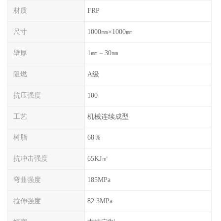
材质
FRP
尺寸
1000㎜×1000㎜
壁厚
1㎜－30㎜
阻燃
A级
抗压强度
100
工艺
机械连续成型
树脂
68％
抗冲击强度
65KJ㎡
弯曲强度
185MPa
拉伸强度
82.3MPa