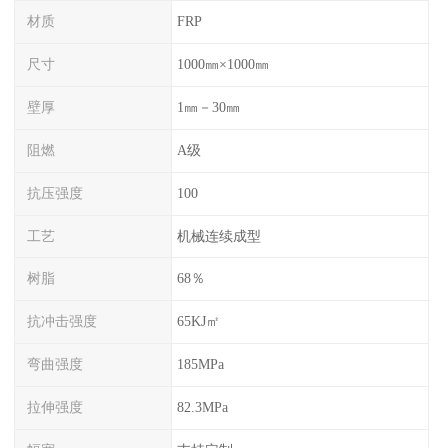
材质
FRP
尺寸
1000㎜×1000㎜
壁厚
1㎜－30㎜
阻燃
A级
抗压强度
100
工艺
机械连续成型
树脂
68％
抗冲击强度
65KJ㎡
弯曲强度
185MPa
拉伸强度
82.3MPa