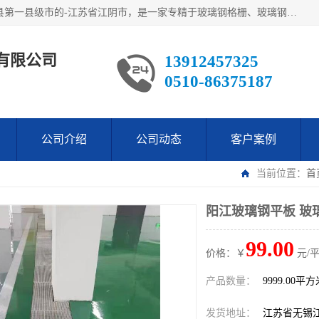
江阴市翔鼎复合材料有限公司,位于美丽富饶的中国经济百强县第一县级市的-江苏省江阴市，是一家专精于玻璃钢格栅、玻璃钢新材料,镀锌钢格板，机械设备生产制造及研发的科技型企业；公司产品已销往了世界多个国家和地区，公司人决心加倍努力愿与广大社会同仁精诚合作共创辉煌！
有限公司
13912457325
0510-86375187
公司介绍
公司动态
客户案例
当前位置：
首
阳江玻璃钢平板 玻
99.00
价格：￥
元/
产品数量：
9999.00平
发货地址：
江苏省无锡