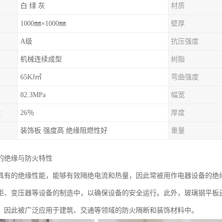
白 绿 灰
材质
1000㎜×1000㎜
壁厚
A级
抗压强度
机械连续成型
树脂
65KJ㎡
弯曲强度
82.3MPa
幅宽
量
26％
厚度
装饰板 强度高 绝缘阻燃性好
重量
的绝缘与防火特性
具有的绝缘性能，能够有效隔绝电流和热量，因此常被用作电器设备的绝
柜、变压器等设备的制造中，以确保设备的安全运行。此外，玻璃钢平板
，因此被广泛应用于建筑、交通等领域的防火隔断和装饰材料中。