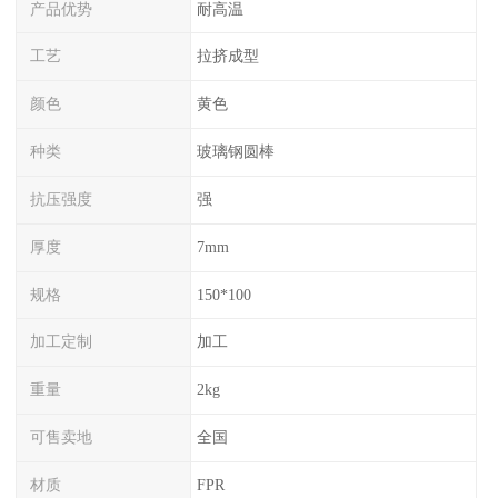
产品优势
耐高温
工艺
拉挤成型
颜色
黄色
种类
玻璃钢圆棒
抗压强度
强
厚度
7mm
规格
150*100
加工定制
加工
重量
2kg
可售卖地
全国
材质
FPR