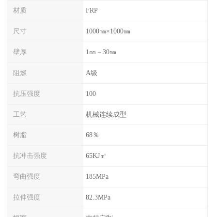
材质
FRP
尺寸
1000㎜×1000㎜
壁厚
1㎜－30㎜
阻燃
A级
抗压强度
100
工艺
机械连续成型
树脂
68％
抗冲击强度
65KJ㎡
弯曲强度
185MPa
拉伸强度
82.3MPa