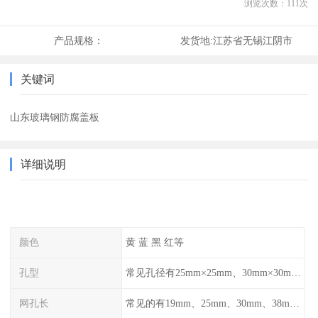
浏览次数：
111
次
产品规格：
发货地:
江苏省无锡江阴市
关键词
山东玻璃钢防腐盖板
详细说明
颜色
黄 蓝 黑 红等
孔型
常见孔径有25mm×25mm、30mm×30mm、38mm×38mm等,
网孔长
常见的有19mm、25mm、30mm、38mm和50mm等