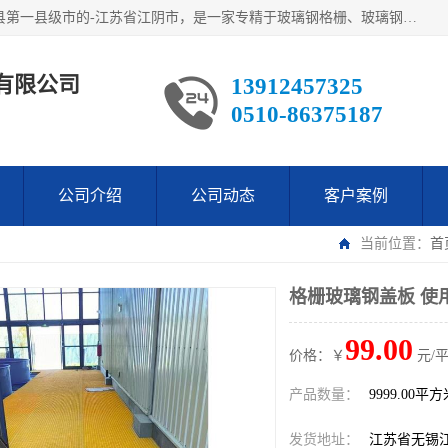
江阴市翔鼎复合材料有限公司,位于美丽富饶的中国经济百强县第一县级市的-江苏省江阴市，是一家专精于玻璃钢格栅、玻璃钢新材料,镀锌钢格板，机械设备生产制造及研发的科技型企业；公司产品已销往了世界多个国家和地区，公司人决心加倍努力愿与广大社会同仁精诚合作共创辉煌！
有限公司
13912457325
0510-86375187
公司介绍
公司动态
客户案例
当前位置：
首
格栅玻璃钢盖板 使
99.00
价格：￥
元/
产品数量：
9999.00平
发货地址：
江苏省无锡