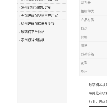
网孔长
玻璃钢盖板
常州镀锌钢格板定制
格栅种类
无锡玻璃钢型材生产厂家
产品材质
徐州玻璃钢格栅多少钱
特点
玻璃钢平台价格
价格
泰州镀锌钢格板
用途
载荷等级
花型
货运
玻璃钢盖板
璃纤维和树
行业，玻璃