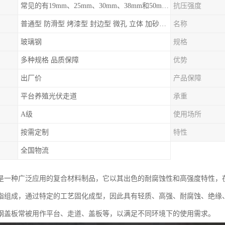
常见的有19mm、25mm、30mm、38mm和50mm等
抗压强度
普通型 防滑型 ‌烤漆型 封边型 ‌微孔 立体 加砂覆面型 平面型
名称
玻璃钢
规格
多种规格 品质保障
优势
出厂价
产品保障
平台养殖光伏走道
承重
A级
使用场所
按需定制
特性
全国物流
是一种广泛应用的复合材料制品，它以其出色的耐腐蚀性和高强度特性，
脂组成，通过特定的工艺固化成型，因此具有轻质、高强、耐腐蚀、绝缘
钢盖板常被用作平台、走道、盖板等，以满足不同环境下的使用需求。