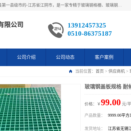
江阴市翔鼎复合材料有限公司,位于美丽富饶的中国经济百强县第一县级市的-江苏省江阴市，是一家专精于玻璃钢格栅、玻璃钢新材料,镀锌钢格板，机械设备生产制造及研发的科技型企业；公司产品已销往了世界多个国家和地区，公司人决心加倍努力愿与广大社会同仁精诚合作共创辉煌！
有限公司
13912457325
0510-86375187
公司介绍
公司动态
客户案例
当前位置：
首页
>
供应商机
>
玻璃钢盖板规格 耐
99.00
价格：￥
元/
产品数量：
9999.00平
发货地址：
江苏省无锡