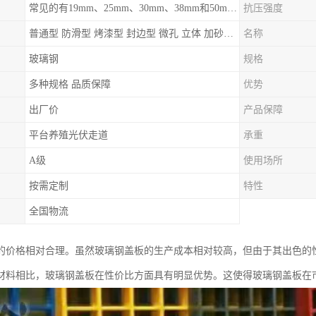
常见的有19mm、25mm、30mm、38mm和50mm等
抗压强度
普通型 防滑型 ‌烤漆型 封边型 ‌微孔 立体 加砂覆面型 平面型
名称
玻璃钢
规格
多种规格 品质保障
优势
出厂价
产品保障
平台养殖光伏走道
承重
A级
使用场所
按需定制
特性
全国物流
的价格相对合理。虽然玻璃钢盖板的生产成本相对较高，但由于其出色的
材料相比，玻璃钢盖板在性价比方面具有明显优势。这使得玻璃钢盖板在