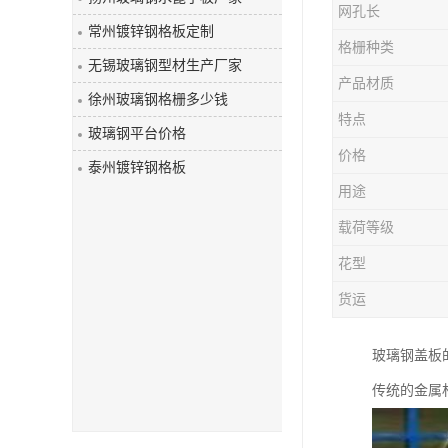
网孔长
玻璃钢盖板
常州镀锌钢格板定制
格栅种类
无锡玻璃钢型材生产厂家
产品材质
徐州玻璃钢格栅多少钱
特点
玻璃钢平台价格
价格
泰州镀锌钢格板
用途
载荷等级
花型
货运
玻璃钢盖板
传统的金属