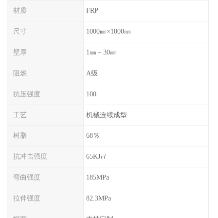
材质
FRP
尺寸
1000㎜×1000㎜
壁厚
1㎜－30㎜
阻燃
A级
抗压强度
100
工艺
机械连续成型
树脂
68％
抗冲击强度
65KJ㎡
弯曲强度
185MPa
拉伸强度
82.3MPa