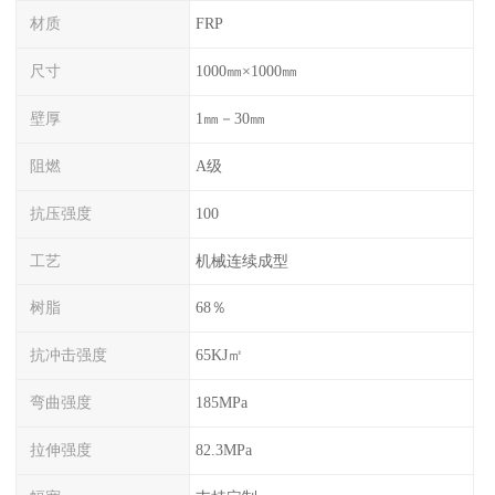
材质
FRP
尺寸
1000㎜×1000㎜
壁厚
1㎜－30㎜
阻燃
A级
抗压强度
100
工艺
机械连续成型
树脂
68％
抗冲击强度
65KJ㎡
弯曲强度
185MPa
拉伸强度
82.3MPa