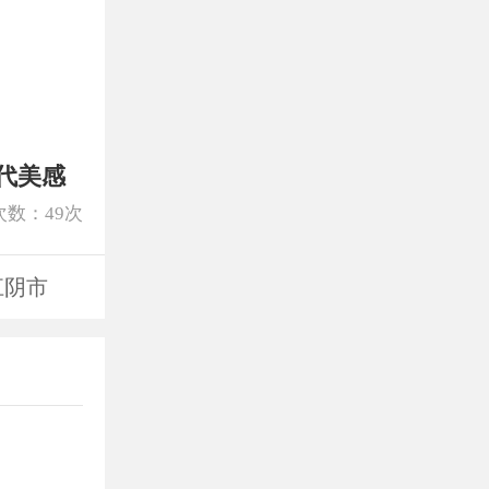
代美感
次数：
49
次
江阴市