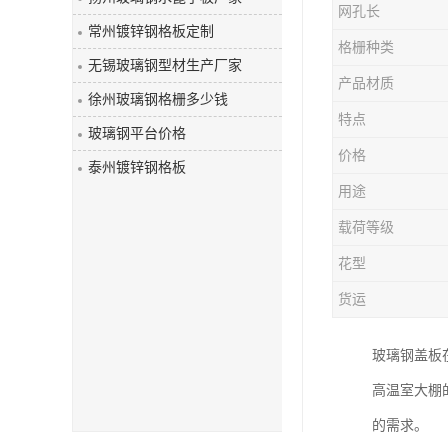
网孔长
玻璃钢盖板
常州镀锌钢格板定制
格栅种类
无锡玻璃钢型材生产厂家
产品材质
徐州玻璃钢格栅多少钱
特点
玻璃钢平台价格
价格
泰州镀锌钢格板
用途
载荷等级
花型
货运
玻璃钢盖板
高温室大棚
的需求。