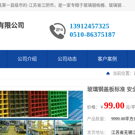
江阴市翔鼎复合材料有限公司,位于美丽富饶的中国经济百强县第一县级市的-江苏省江阴市，是一家专精于玻璃钢格栅、玻璃钢新材料,镀锌钢格板，机械设备生产制造及研发的科技型企业；公司产品已销往了世界多个国家和地区，公司人决心加倍努力愿与广大社会同仁精诚合作共创辉煌！
有限公司
13912457325
0510-86375187
公司介绍
公司动态
客户案例
当前位置：
玻璃钢盖板标准 安
99.00
价格：￥
元/
产品数量：
9999.00平
发货地址：
江苏省无锡