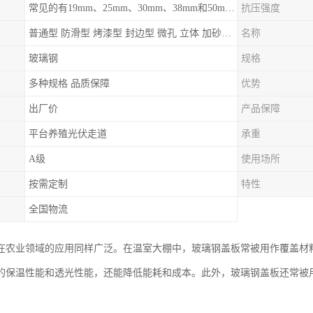
常见的有19mm、25mm、30mm、38mm和50mm等
抗压强度
普通型 防滑型 ‌烤漆型 封边型 ‌微孔 立体 加砂覆面型 平面型
名称
玻璃钢
规格
多种规格 品质保障
优势
出厂价
产品保障
平台养殖光伏走道
承重
A级
使用场所
按需定制
特性
全国物流
在农业领域的应用同样广泛。在温室大棚中，玻璃钢盖板常被用作覆盖材
的保温性能和透光性能，还能降低能耗和成本。此外，玻璃钢盖板还常被