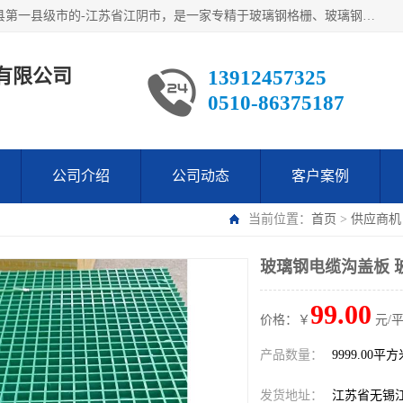
江阴市翔鼎复合材料有限公司,位于美丽富饶的中国经济百强县第一县级市的-江苏省江阴市，是一家专精于玻璃钢格栅、玻璃钢新材料,镀锌钢格板，机械设备生产制造及研发的科技型企业；公司产品已销往了世界多个国家和地区，公司人决心加倍努力愿与广大社会同仁精诚合作共创辉煌！
有限公司
13912457325
0510-86375187
公司介绍
公司动态
客户案例
当前位置：
首页
>
供应商机
玻璃钢电缆沟盖板 
99.00
价格：￥
元/
产品数量：
9999.00平
发货地址：
江苏省无锡