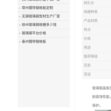
网孔长
玻璃钢盖板
常州镀锌钢格板定制
格栅种类
无锡玻璃钢型材生产厂家
产品材质
徐州玻璃钢格栅多少钱
特点
玻璃钢平台价格
价格
泰州镀锌钢格板
用途
载荷等级
花型
货运
玻璃钢盖板
耐腐蚀性能
保护。