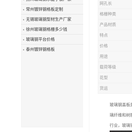
网孔长
玻璃钢盖板
常州镀锌钢格板定制
格栅种类
无锡玻璃钢型材生产厂家
产品材质
徐州玻璃钢格栅多少钱
特点
玻璃钢平台价格
价格
泰州镀锌钢格板
用途
载荷等级
花型
货运
玻璃钢盖板
璃纤维和树
行业，玻璃