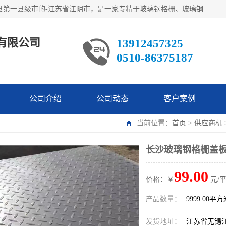
江阴市翔鼎复合材料有限公司,位于美丽富饶的中国经济百强县第一县级市的-江苏省江阴市，是一家专精于玻璃钢格栅、玻璃钢新材料,镀锌钢格板，机械设备生产制造及研发的科技型企业；公司产品已销往了世界多个国家和地区，公司人决心加倍努力愿与广大社会同仁精诚合作共创辉煌！
有限公司
13912457325
0510-86375187
公司介绍
公司动态
客户案例
当前位置：
首页
>
供应商机
长沙玻璃钢格栅盖板
99.00
价格：￥
元/
产品数量：
9999.00平
发货地址：
江苏省无锡