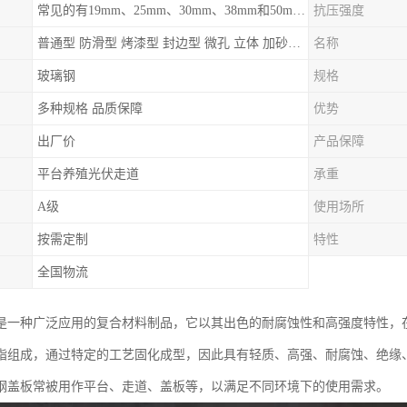
常见的有19mm、25mm、30mm、38mm和50mm等
抗压强度
普通型 防滑型 ‌烤漆型 封边型 ‌微孔 立体 加砂覆面型 平面型
名称
玻璃钢
规格
多种规格 品质保障
优势
出厂价
产品保障
平台养殖光伏走道
承重
A级
使用场所
按需定制
特性
全国物流
是一种广泛应用的复合材料制品，它以其出色的耐腐蚀性和高强度特性，
脂组成，通过特定的工艺固化成型，因此具有轻质、高强、耐腐蚀、绝缘
钢盖板常被用作平台、走道、盖板等，以满足不同环境下的使用需求。