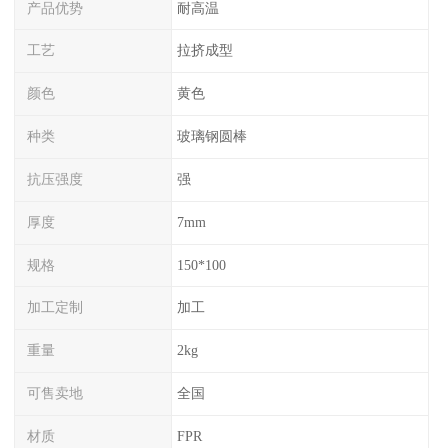
产品优势
耐高温
工艺
拉挤成型
颜色
黄色
种类
玻璃钢圆棒
抗压强度
强
厚度
7mm
规格
150*100
加工定制
加工
重量
2kg
可售卖地
全国
材质
FPR